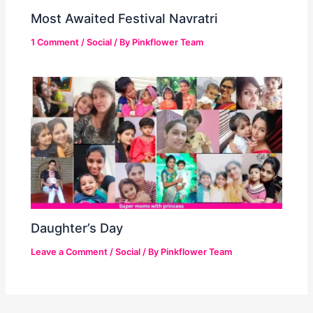
Most Awaited Festival Navratri
1 Comment
/
Social
/ By
Pinkflower Team
Daughter’s Day
Leave a Comment
/
Social
/ By
Pinkflower Team