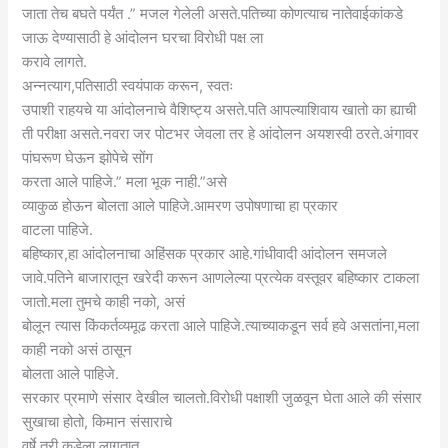
जाता तेच बघते पर्यंत .” मजल गेलेली असते.पतिच्या कोणत्याच नातेवाईकांकडे
जाऊ देण्यासाठी हे आंदोलन घरचा विरोधी पक्ष ला
करावे लागते.
अन्नत्याग,पतिसाठी स्वयंपाक करून, स्वतः
उपाशी राहयचे या आंदोलनाचे वैशिष्ट्य असते.पति आपल्याशिवाय खातो का ह्याची
ती परीक्षा असते.नवरा जर पोटभर जेवला तर हे आंदोलन अयशस्वी ठरते.अंगावर
पांघरूण घेऊन झोपेचे सोंग
करता आले पाहिजे.” मला भूक नाही.”असे
व्याकुळ होऊन बोलता आले पाहिजे.आमरण उपोषणाचा हा प्रकार
वाटला पाहिजे.
बहिष्कार,हा आंदोलनाचा अहिंसक प्रकार आहे.गांधीवादी आंदोलन समजले
जावे.पतिने बाजारातून खरेदी करून आणलेल्या प्रत्येक वस्तूवर बहिष्कार टाकला
जातो.मला तुमचे काही नको, असं
बोलून त्यास किंकर्तव्यमूढ करता आले पाहिजे.त्याच्याकडून सर्व हवे असतांना,मला
काही नको असं ठासून
बोलता आले पाहिजे.
सरकार प्रमाणे संसार देखील चालतो.विरोधी पक्षाशी जुळवून घेता आले की संसार
सुखाचा होतो, किमान संसाराचे
वर्षे तरी कडेला लागतात.