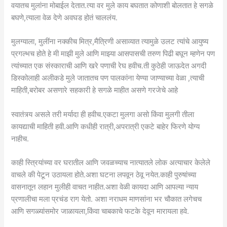
वयातच मुलांना मोबाईल देतात.त्या वर मुले काय बघतात कोणाशी बोलतात हे सगळे
बघणे,त्याला वेळ देणे अवघड होतं चाललंय.
मुलग्याला, मुलींना नक्कीच मित्र,मैत्रिणी असाव्यात त्यामुळे उलट त्यांचे आयुष्य
प्रगल्भच होते हे मी माझी मुले आणि माझ्या आसपासची तरुण पिढी बघून म्हणेन पण
त्यांच्यात एक संस्काराची आणि खरे पणाची रेघ हवीच.ती कुठेही जाऊदेत अगदी
डिस्कोलाही अलीकडे मुले जातातच पण पालकांना येण्या जाण्याच्या वेळा ,त्याची
माहिती,बरोबर असणारे सहकारी हे सगळे माहीत असणे गरजेचे आहे
स्वातंत्र्य असले तरी मर्यादा ही हवीच.एकटा मुलगा असो किंवा मुलगी तीला
कायद्याची माहिती हवी.आणि कधीही रात्री,अपरात्री एकटे बाहेर फिरणे योग्य
नाहीच.
काही स्त्रियांच्या वर घरातील आणि जवळच्याच नात्यातले लोक अत्याचार केलेले
वाचले की पेटून उठायला होते.अशा घटना लपवून ठेवू नयेत.काही पुरुषांच्या
वासनातून लहान मुलीही वाचत नाहीत.अशा वेळी कायदा आणि आपल्या न्याय
प्रणालीचा मला प्रचंड राग येतो. अशा नराधम माणसांना भर चौकात लगेचच
आणि सगळ्यांसमोर जाळायला,किंवा चाबकाचे फटके देवून मारायला हवे.