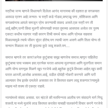
स्त्रीचा जन्म म्हणजे विधात्याने दिलेला आनंद मानायचा की दहशत हा सगळयात
अवघड प्रश्न आहे.जन्मतः च स्त्री कडे गोडवा,कष्टाळू पणा ,सोशिकता आणि
सगळ्यांनाच आपले समजून प्रेम करण्याची ताकद असते.एक स्त्री मग ती
आई,बहीण,पत्नी किंवा मुलगी कोणत्याही रुपात तुमच्या आसपास असेल तर पुरुष
एकाटा कधीच पडणार नाही कारण तिची समर्थ साथ आणि प्रेमळ सहवास
मिळाल्यामुळे त्याचे जीवन सुंदर होतेच.पण त्याची जाण असणे आणि तिला योग्य तो
सन्मान मिळाला तर ती कुठल्या कुठे जावू शकते.पण….
समाज म्हणजे तर काय?अनेक कुटुंबाचा समूह म्हणजेच समाज.म्हणून पाहिलेंदा
कुटुंबाचा पाया भक्कम हवा.प्रत्येक घरात आपल्या मुलग्याला आणि मुलगीला समान
आणि योग्य वागणूक मिळणे खूप गरजेचे आहे.बहुतेक कुटुंबे विभक्त आहेत.खूप कमी
घरात आज्जी,आजोबा असतात.आई, वडील दोघेही नोकरी करणारे आणि घरी
आल्यावर तेच इतके दमलेले असतात तर ते कितपत वळण लावू शकणार?त्यामुळे
माझ्या मते शक्य तो एकत्र राहावे.
नात्यांमध्ये संवाद असावा. घर म्हंटले की मतभिन्नता आलीच पण संवादाने मार्ग निघू
शकतो.या मध्ये मुलांचे लाड कितपत करावेत याचाही पालकांनी विचार करणे गरजेचे