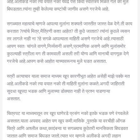
आहे.अलीकडे नको त्या वयात नको येवढे पैसे किंवा स्वातंत्र्य मिळत गेले की मुले
बिघडतात.त्यांना तुम्ही केलेल्या कष्टांची जाणीव असणे गरजेचे आहे.
सगळ्यात महत्वाचे म्हणजे आपल्या मुलांना शक्यतो जास्तीत जास्त वेळ देणे.ती काय
करतात ?त्यांचे मित्र,मैत्रिणी कशा आहेत? ती कुठे जातात? त्यांनां कुठले व्यसन
तर लागले नाही ना ?हे सगळे आपल्याला माहिती असणे गरजेचे आहे.त्यासाठी
आपण स्वतः चांगले वागणे,निर्व्यसनी असणे,प्रामाणिक असणे आणि मुलांसमोर
कुठल्याही स्त्रीला मग ती कामवाली असली तरी योग्य आणि मानाची वागणूक देणे
गरजेचे आहे.आपण कसे आहोत याच्यावरूनच मुले घडत असतात.
स्त्री अत्याचार याला समाज माध्यम खूप कारणीभूत आहेत असेही माझे पक्के मत
आहे.अलीकडे नको त्या वयात नको ती माहिती मुलांना कळते.अगदी जाहिराती
सुदधा खूपदा भडक आणि मुलाच्या डोक्यात नाही ते प्रश्न पाडणाऱ्या
असतात.
चित्रपट या माध्यमातून तर खूप घाणेरडे प्रसंग नको इतके भडक पणे रंगवलेले
असतात.याला अपवाद आहेत पण खूप कमी.मासिके ,पुस्तके या वरचीही ओंगळ
चित्रे आणि अश्लील कथा,कादंबऱ्या या सगळ्याच कुठेतरी मानसिकता बिघडवत
जातात आणि समाज बिघडत जातो.त्यात भर म्हणजे अलीकडे अगदी लहान