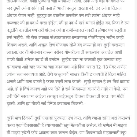
ठाऊक असतं. काही पुरुषांना चहा बनवायला सांगा. ठीक आहे चहा बनवतील पण
जर तुम्ही त्यांना सांगा की चला ही भाजी बनवून दाखवा बरं. तर त्यांना तितका
अंदाज येणार नाही. युट्युब वर बघतील करतील पण तरी त्यांना अंदाज नाही
कळणार की हा पदार्थ कसा होईल. की हा पदार्थ खरं चांगलं होईल का. किंवा ते त्या
पद्धतीने करतील पण तरी अंदाज त्यांचा कमी-जास्त नक्कीच होणार पण स्त्रीचा
तसं नाहीये. ती रोज सकाळ संध्याकाळच्या बनवणाऱ्या गोष्टींपासून नवीन काही
शिकत असते. आणि अचूक तिचं मोजमाप डोळे बंद करूनही जर तुम्ही करायला
लावला. तर ती मोजमाप करून बरोबर योग्यरीत्या ती सगळ्यांना आवडेल अशी
भाजी पोळी अनेक पदार्थ ती बनवेल. तुम्हीच बघा ना सकाळी एक जनाचा चहा
बनवायचा आहे चार जणांचा चहा बनवायचा आहे किंवा घरात 12-13 मेंबर असेल
त्यांचा चहा बनवायचा आहे. तेथे अचूकपणे साखर किती टाकायची हे तिला माहित
असते आणि मला वाटते हे फक्त स्त्री लाच जमते. तुम्ही म्हणाल हे तर तिचं कामच
आहे. हो हे तिचं कामच आहे पण तिने हे सर्व शिकायला क्लासेसे नाही ना केले. पण
तरी तिने स्वतःच्या आईला /सासून बाईकडून शिकत शिकत ती स्वतः पण मोठी
झाली. आणि ह्या गोष्टी सर्व मॅनेज करायला शिकली.
तुम्ही याच ठिकाणी तुम्ही एखाद्या पुरुषाला उभ करा. आणि त्याला सांगा असं करायचं
फक्त एका दिवसासाठी हे त्याच्यासाठी खूप मेहनतीचा असेल. तो म्हणेल मी माझ्या
मी माझ्या ट्वेंटी फोर आवश्य काम करून घेईल. पण किचनमध्ये माझ्यासाठी खूप