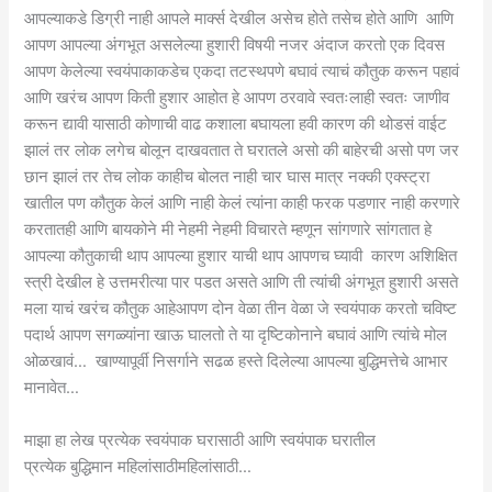
आपल्याकडे डिग्री नाही आपले मार्क्स देखील असेच होते तसेच होते आणि आणि
आपण आपल्या अंगभूत असलेल्या हुशारी विषयी नजर अंदाज करतो एक दिवस
आपण केलेल्या स्वयंपाकाकडेच एकदा तटस्थपणे बघावं त्याचं कौतुक करून पहावं
आणि खरंच आपण किती हुशार आहोत हे आपण ठरवावे स्वतःलाही स्वतः जाणीव
करून द्यावी यासाठी कोणाची वाढ कशाला बघायला हवी कारण की थोडसं वाईट
झालं तर लोक लगेच बोलून दाखवतात ते घरातले असो की बाहेरची असो पण जर
छान झालं तर तेच लोक काहीच बोलत नाही चार घास मात्र नक्की एक्स्ट्रा
खातील पण कौतुक केलं आणि नाही केलं त्यांना काही फरक पडणार नाही करणारे
करतातही आणि बायकोने मी नेहमी नेहमी विचारते म्हणून सांगणारे सांगतात हे
आपल्या कौतुकाची थाप आपल्या हुशार याची थाप आपणच घ्यावी कारण अशिक्षित
स्त्री देखील हे उत्तमरीत्या पार पडत असते आणि ती त्यांची अंगभूत हुशारी असते
मला याचं खरंच कौतुक आहेआपण दोन वेळा तीन वेळा जे स्वयंपाक करतो चविष्ट
पदार्थ आपण सगळ्यांना खाऊ घालतो ते या दृष्टिकोनाने बघावं आणि त्यांचे मोल
ओळखावं… खाण्यापूर्वी निसर्गाने सढळ हस्ते दिलेल्या आपल्या बुद्धिमत्तेचे आभार
मानावेत…
माझा हा लेख प्रत्येक स्वयंपाक घरासाठी आणि स्वयंपाक घरातील
प्रत्येक बुद्धिमान महिलांसाठीमहिलांसाठी…