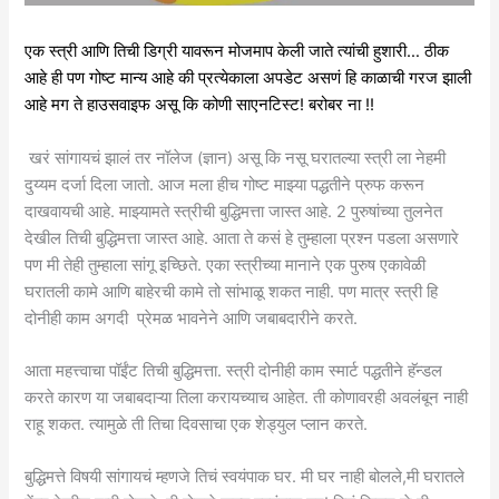
एक स्त्री आणि तिची डिग्री यावरून मोजमाप केली जाते त्यांची हुशारी… ठीक
आहे ही पण गोष्ट मान्य आहे की प्रत्येकाला अपडेट असणं हि काळाची गरज झाली
आहे मग ते हाउसवाइफ असू कि कोणी साएनटिस्ट! बरोबर ना !!
खरं सांगायचं झालं तर नॉलेज (ज्ञान) असू कि नसू घरातल्या स्त्री ला नेहमी
दुय्यम दर्जा दिला जातो. आज मला हीच गोष्ट माझ्या पद्धतीने प्रुफ करून
दाखवायची आहे. माझ्यामते स्त्रीची बुद्धिमत्ता जास्त आहे. 2 पुरुषांच्या तुलनेत
देखील तिची बुद्धिमत्ता जास्त आहे. आता ते कसं हे तुम्हाला प्रश्न पडला असणारे
पण मी तेही तुम्हाला सांगू इच्छिते. एका स्त्रीच्या मानाने एक पुरुष एकावेळी
घरातली कामे आणि बाहेरची कामे तो सांभाळू शकत नाही. पण मात्र स्त्री हि
दोनीही काम अगदी प्रेमळ भावनेने आणि जबाबदारीने करते.
आता महत्त्वाचा पॉईंट तिची बुद्धिमत्ता. स्त्री दोनीही काम स्मार्ट पद्धतीने हॅन्डल
करते कारण या जबाबदाऱ्या तिला करायच्याच आहेत. ती कोणावरही अवलंबून नाही
राहू शकत. त्यामुळे ती तिचा दिवसाचा एक शेड्युल प्लान करते.
बुद्धिमत्ते विषयी सांगायचं म्हणजे तिचं स्वयंपाक घर. मी घर नाही बोलले,मी घरातले