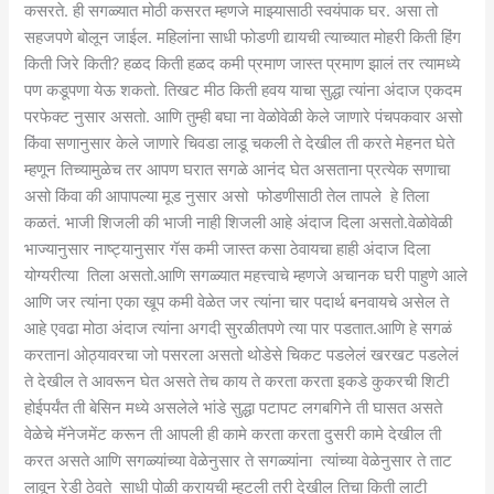
कसरते. ही सगळ्यात मोठी कसरत म्हणजे माझ्यासाठी स्वयंपाक घर. असा तो
सहजपणे बोलून जाईल. महिलांना साधी फोडणी द्यायची त्याच्यात मोहरी किती हिंग
किती जिरे किती? हळद किती हळद कमी प्रमाण जास्त प्रमाण झालं तर त्यामध्ये
पण कडूपणा येऊ शकतो. तिखट मीठ किती हवय याचा सुद्धा त्यांना अंदाज एकदम
परफेक्ट नुसार असतो. आणि तुम्ही बघा ना वेळोवेळी केले जाणारे पंचपकवार असो
किंवा सणानुसार केले जाणारे चिवडा लाडू चकली ते देखील ती करते मेहनत घेते
म्हणून तिच्यामुळेच तर आपण घरात सगळे आनंद घेत असताना प्रत्येक सणाचा
असो किंवा की आपापल्या मूड नुसार असो फोडणीसाठी तेल तापले हे तिला
कळतं. भाजी शिजली की भाजी नाही शिजली आहे अंदाज दिला असतो.वेळोवेळी
भाज्यानुसार नाष्ट्यानुसार गॅस कमी जास्त कसा ठेवायचा हाही अंदाज दिला
योग्यरीत्या तिला असतो.आणि सगळ्यात महत्त्वाचे म्हणजे अचानक घरी पाहुणे आले
आणि जर त्यांना एका खूप कमी वेळेत जर त्यांना चार पदार्थ बनवायचे असेल ते
आहे एवढा मोठा अंदाज त्यांना अगदी सुरळीतपणे त्या पार पडतात.आणि हे सगळं
करतानl ओठ्यावरचा जो पसरला असतो थोडेसे चिकट पडलेलं खरखट पडलेलं
ते देखील ते आवरून घेत असते तेच काय ते करता करता इकडे कुकरची शिटी
होईपर्यंत ती बेसिन मध्ये असलेले भांडे सुद्धा पटापट लगबगिने ती घासत असते
वेळेचे मॅनेजमेंट करून ती आपली ही कामे करता करता दुसरी कामे देखील ती
करत असते आणि सगळ्यांच्या वेळेनुसार ते सगळ्यांना त्यांच्या वेळेनुसार ते ताट
लावून रेडी ठेवते साधी पोळी करायची म्हटली तरी देखील तिचा किती लाटी